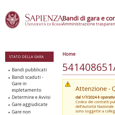
Skip to content
Bandi di gara e con
Amministrazione trasparen
Home
Tu sei qui
STATO DELLA GARA
541408651
Bandi pubblicati
Bandi scaduti -
Gare in
Attenzione - 
espletamento
Determine e Avvisi
dal 1/7/2024 è operati
Codice dei contratti pub
Gare aggiudicate
dell'Autorità Nazionale
sono soggette a colleg
Gare non