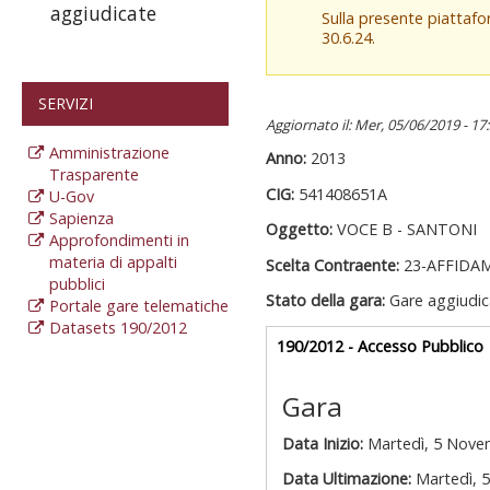
aggiudicate
Sulla presente piattaf
30.6.24.
SERVIZI
Aggiornato il: Mer, 05/06/2019 - 17
Amministrazione
Anno:
2013
Trasparente
CIG:
541408651A
U-Gov
Sapienza
Oggetto:
VOCE B - SANTONI
Approfondimenti in
materia di appalti
Scelta Contraente:
23-AFFIDA
pubblici
Stato della gara:
Gare aggiudic
Portale gare telematiche
Datasets 190/2012
Gare appalti
190/2012 - Accesso Pubblico
a
Gara
Data Inizio:
Martedì, 5 Nove
Data Ultimazione:
Martedì, 