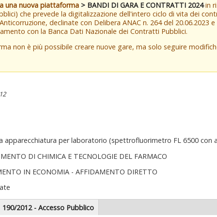
va una nuova piattaforma
> BANDI DI GARA E CONTRATTI 2024
in r
blici) che prevede la digitalizzazione dell'intero ciclo di vita dei con
 Anticorruzione, declinate con Delibera ANAC n. 264 del 20.06.2023 
amento con la Banca Dati Nazionale dei Contratti Pubblici.
orma non è più possibile creare nuove gare, ma solo seguire modifi
:12
a apparecchiatura per laboratorio (spettrofluorimetro FL 6500 con a
IMENTO DI CHIMICA E TECNOLOGIE DEL FARMACO
MENTO IN ECONOMIA - AFFIDAMENTO DIRETTO
ate
scheda
190/2012 - Accesso Pubblico