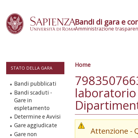
Skip to content
Bandi di gara e con
Amministrazione trasparen
Home
Tu sei qui
STATO DELLA GARA
7983507663
Bandi pubblicati
laboratorio
Bandi scaduti -
Gare in
Dipartiment
espletamento
Determine e Avvisi
Gare aggiudicate
Attenzione - 
Gare non