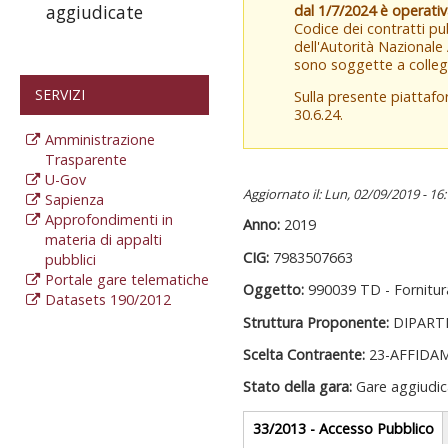
dal 1/7/2024 è operati
aggiudicate
Codice dei contratti pub
dell'Autorità Nazionale
sono soggette a colleg
SERVIZI
Sulla presente piattaf
30.6.24.
Amministrazione
Trasparente
U-Gov
Aggiornato il: Lun, 02/09/2019 - 16
Sapienza
Approfondimenti in
Anno:
2019
materia di appalti
CIG:
7983507663
pubblici
Portale gare telematiche
Oggetto:
990039 TD - Fornitur
Datasets 190/2012
Struttura Proponente:
DIPART
Scelta Contraente:
23-AFFIDA
Stato della gara:
Gare aggiudic
Gare appalti
33/2013 - Accesso Pubblico
(