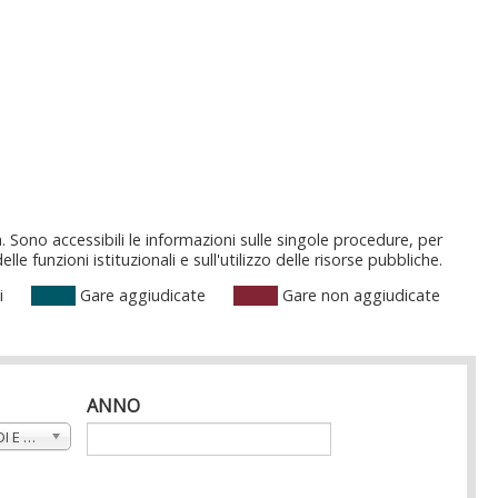
. Sono accessibili le informazioni sulle singole procedure, per
 funzioni istituzionali e sull'utilizzo delle risorse pubbliche.
i
Gare aggiudicate
Gare non aggiudicate
ANNO
DIPARTIMENTO DI METODI E MODELLI PER L'ECONOMIA, IL TERRITORIO E LA FINANZA