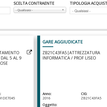
SCELTA CONTRAENTE
TIPOLOGIA ACQUIS
- Qualsiasi -
GARE AGGIUDICATE
TTAMENTO
ZB21C43FA5|ATTREZZATURA
DAL 5 AL 9
INFORMATICA / PROF LISEO
ROSE
:
Anno:
CIG:
41DE7045
2016
ZB21C43FA5
Oggetto: