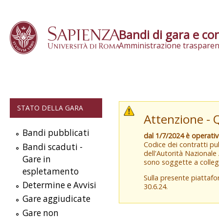
Skip to content
Bandi di gara e con
Amministrazione trasparen
STATO DELLA GARA
Attenzione - 
Bandi pubblicati
dal 1/7/2024 è operati
Codice dei contratti pub
Bandi scaduti -
dell'Autorità Nazionale
Gare in
sono soggette a colleg
espletamento
Sulla presente piattaf
Determine e Avvisi
30.6.24.
Gare aggiudicate
Gare non