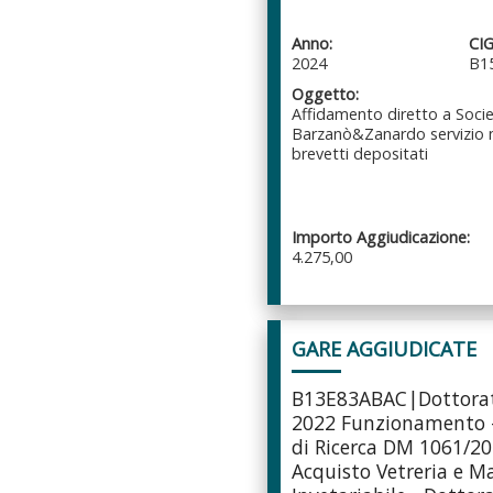
Anno:
CIG
2024
B1
Oggetto:
Affidamento diretto a Soci
Barzanò&Zanardo servizio
brevetti depositati
Importo Aggiudicazione:
4.275,00
GARE AGGIUDICATE
B13E83ABAC|Dottorat
2022 Funzionamento 
di Ricerca DM 1061/2
Acquisto Vetreria e M