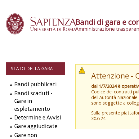
Skip to content
Bandi di gara e con
Amministrazione trasparen
STATO DELLA GARA
Attenzione - 
Bandi pubblicati
dal 1/7/2024 è operati
Codice dei contratti pub
Bandi scaduti -
dell'Autorità Nazionale
Gare in
sono soggette a colleg
espletamento
Sulla presente piattaf
Determine e Avvisi
30.6.24.
Gare aggiudicate
Gare non