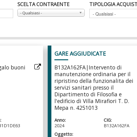
SCELTA CONTRAENTE
TIPOLOGIA ACQUIS
- Qualsiasi -
GARE AGGIUDICATE
galo buoni
B132A162FA|Intervento di
manutenzione ordinaria per il
ripristino della funzionalita dei
servizi sanitari presso il
Dipartimento di Filosofia e
l'edificio di Villa Mirafiori T. D.
Mepa n. 4251013
:
Anno:
CIG:
31D1DE63
2024
B132A162FA
Oggetto: