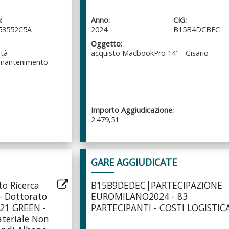
:
Anno:
CIG:
53552C5A
2024
B15B4DCBFC
Oggetto:
età
acquisto MacbookPro 14" - Gisario
 mantenimento
Importo Aggiudicazione:
2.479,51
GARE AGGIUDICATE
o Ricerca
B15B9DEDEC|PARTECIPAZIONE
- Dottorato
EUROMILANO2024 - 83
021 GREEN -
PARTECIPANTI - COSTI LOGISTIC
ateriale Non