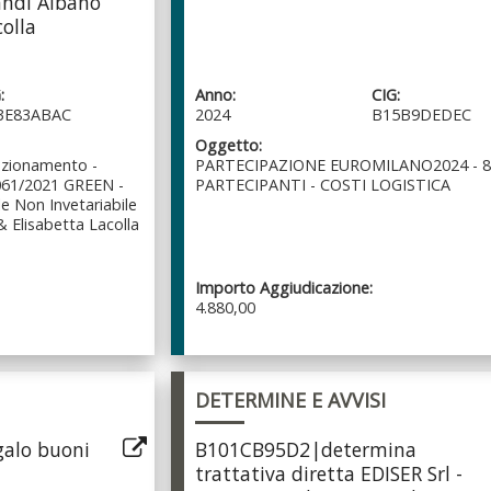
randi Albano
olla
:
Anno:
CIG:
3E83ABAC
2024
B15B9DEDEC
Oggetto:
nzionamento -
PARTECIPAZIONE EUROMILANO2024 - 8
061/2021 GREEN -
PARTECIPANTI - COSTI LOGISTICA
le Non Invetariabile
 Elisabetta Lacolla
Importo Aggiudicazione:
4.880,00
DETERMINE E AVVISI
alo buoni
B101CB95D2|determina
trattativa diretta EDISER Srl -