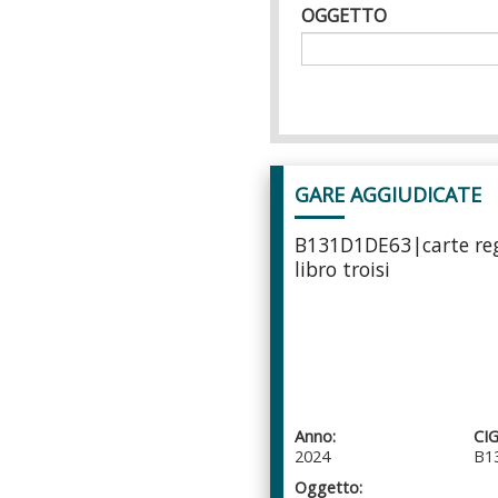
OGGETTO
Pagine
GARE AGGIUDICATE
B131D1DE63|carte re
libro troisi
Anno:
CIG
2024
B1
Oggetto: