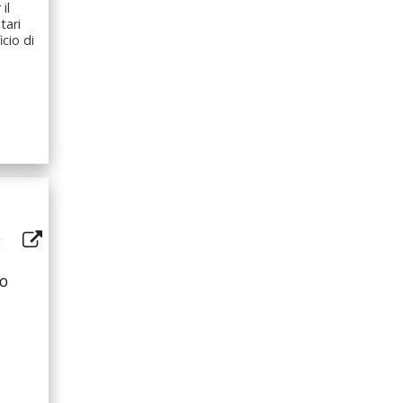
il
tari
icio di
g
ro