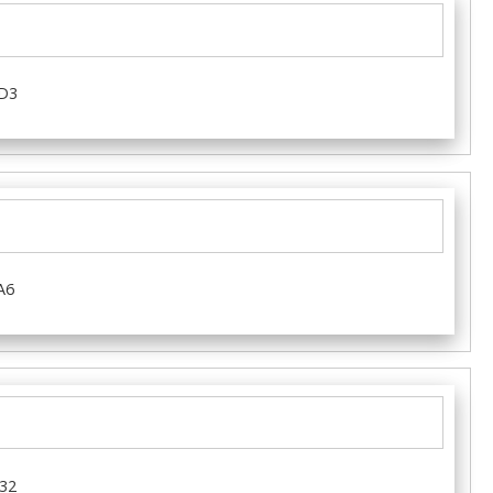
D3
A6
32