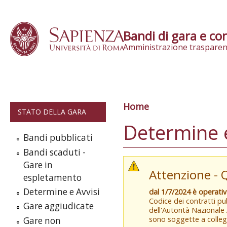
Skip to content
Bandi di gara e con
Amministrazione trasparen
Home
Tu sei qui
STATO DELLA GARA
Determine e
Bandi pubblicati
Bandi scaduti -
Gare in
Attenzione - 
espletamento
Determine e Avvisi
dal 1/7/2024 è operati
Codice dei contratti pub
Gare aggiudicate
dell'Autorità Nazionale
sono soggette a colleg
Gare non