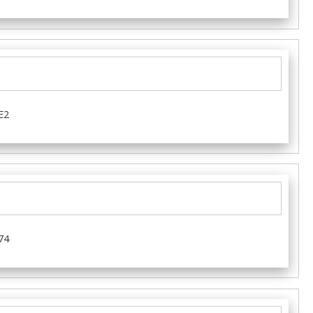
E2
74