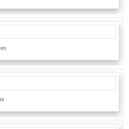
DB9
E8