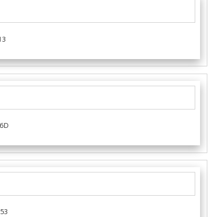
13
46D
53