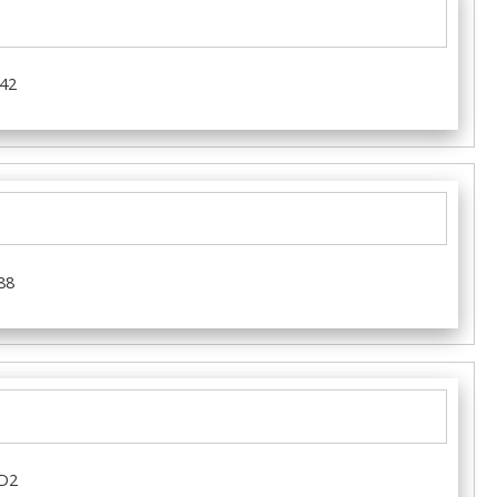
42
88
D2