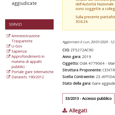
aggiudicate
dell'Autorità Nazionale
sono soggette a colleg
Sulla presente piattaf
30.6.24.
SERVIZI
Amministrazione
Trasparente
Aggiornato il: Lun, 20/01/2020 - 12
U-Gov
CIG:
ZF5272AC90
Sapienza
Approfondimenti in
Anno gara:
2019
materia di appalti
Oggetto:
OdA 4779064 - Manu
pubblici
Struttura Proponente:
CENTRO
Portale gare telematiche
Scelta Contraente:
23-AFFID
Datasets 190/2012
Stato della gara:
Gare aggiudi
Gare gara
33/2013 - Accesso pubblico
(
at
Allegati
Sezione redaz