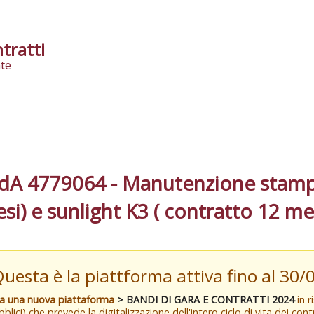
tratti
te
A 4779064 - Manutenzione stampa
si) e sunlight K3 ( contratto 12 me
Questa è la piattforma attiva fino al 30
va una nuova piattaforma
> BANDI DI GARA E CONTRATTI 2024
in r
blici) che prevede la digitalizzazione dell'intero ciclo di vita dei con