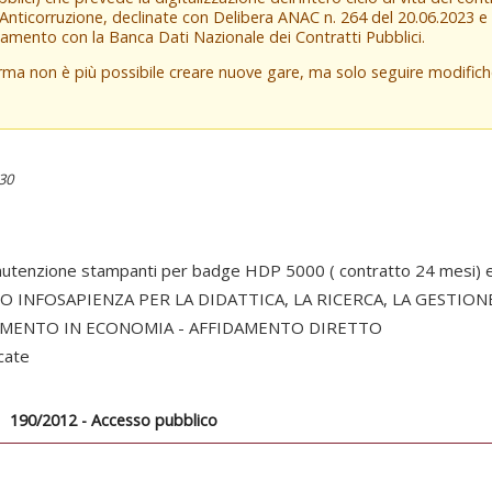
 Anticorruzione, declinate con Delibera ANAC n. 264 del 20.06.2023 
amento con la Banca Dati Nazionale dei Contratti Pubblici.
orma non è più possibile creare nuove gare, ma solo seguire modifi
:30
tenzione stampanti per badge HDP 5000 ( contratto 24 mesi) e s
 INFOSAPIENZA PER LA DIDATTICA, LA RICERCA, LA GESTION
AMENTO IN ECONOMIA - AFFIDAMENTO DIRETTO
cate
190/2012 - Accesso pubblico
scheda
tiva)
ionale