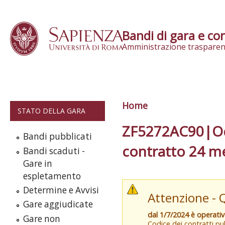
Skip to content
Bandi di gara e con
Amministrazione trasparen
Home
Tu sei qui
STATO DELLA GARA
ZF5272AC90|Od
Bandi pubblicati
contratto 24 me
Bandi scaduti -
Gare in
espletamento
Determine e Avvisi
Attenzione - 
Gare aggiudicate
dal 1/7/2024 è operati
Gare non
Codice dei contratti pub