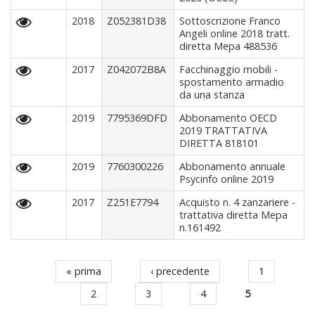
2018
Z052381D38
Sottoscrizione Franco
Angeli online 2018 tratt.
diretta Mepa 488536
2017
Z042072B8A
Facchinaggio mobili -
spostamento armadio
da una stanza
2019
7795369DFD
Abbonamento OECD
2019 TRATTATIVA
DIRETTA 818101
2019
7760300226
Abbonamento annuale
Psycinfo online 2019
2017
Z251E7794
Acquisto n. 4 zanzariere -
trattativa diretta Mepa
n.161492
« prima
‹ precedente
1
Pagine
2
3
4
5