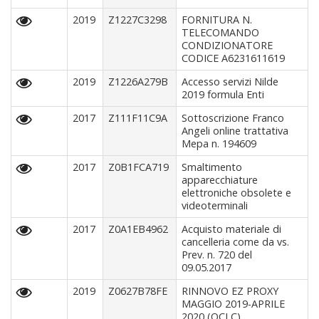
2019
Z1227C3298
FORNITURA N.
TELECOMANDO
CONDIZIONATORE
CODICE A6231611619
2019
Z1226A279B
Accesso servizi Nilde
2019 formula Enti
2017
Z111F11C9A
Sottoscrizione Franco
Angeli online trattativa
Mepa n. 194609
2017
Z0B1FCA719
Smaltimento
apparecchiature
elettroniche obsolete e
videoterminali
2017
Z0A1EB4962
Acquisto materiale di
cancelleria come da vs.
Prev. n. 720 del
09.05.2017
2019
Z0627B78FE
RINNOVO EZ PROXY
MAGGIO 2019-APRILE
2020 (OCLC)