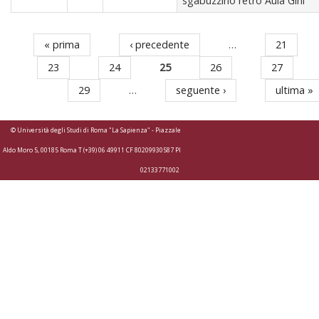
sgabuzzino retro Aula Gini
« prima
‹ precedente
…
21
Pagine
23
24
25
26
27
29
…
seguente ›
ultima »
© Università degli Studi di Roma "La Sapienza" - Piazzale
Aldo Moro 5, 00185 Roma T (+39) 06 49911 CF 80209930587 PI
02133771002