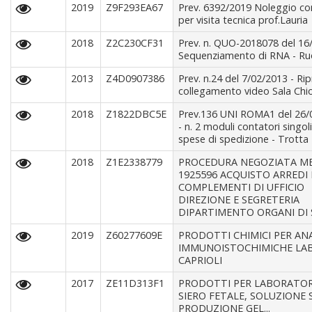
2019
Z9F293EA67
Prev. 6392/2019 Noleggio co
per visita tecnica prof.Lauria
2018
Z2C230CF31
Prev. n. QUO-2018078 del 16
Sequenziamento di RNA - R
2013
Z4D0907386
Prev. n.24 del 7/02/2013 - Rip
collegamento video Sala Chi
2018
Z1822DBC5E
Prev.136 UNI ROMA1 del 26/
- n. 2 moduli contatori singol
spese di spedizione - Trotta
2018
Z1E2338779
PROCEDURA NEGOZIATA ME
1925596 ACQUISTO ARREDI 
COMPLEMENTI DI UFFICIO
DIREZIONE E SEGRETERIA
DIPARTIMENTO ORGANI DI
2019
Z60277609E
PRODOTTI CHIMICI PER ANA
IMMUNOISTOCHIMICHE LAB
CAPRIOLI
2017
ZE11D313F1
PRODOTTI PER LABORATOR
SIERO FETALE, SOLUZIONE 
PRODUZIONE GEL...