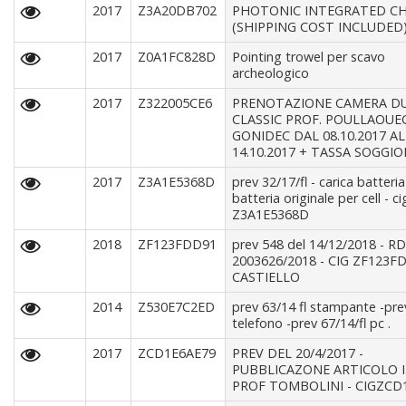
2017
Z3A20DB702
PHOTONIC INTEGRATED CH
(SHIPPING COST INCLUDED
2017
Z0A1FC828D
Pointing trowel per scavo
archeologico
2017
Z322005CE6
PRENOTAZIONE CAMERA D
CLASSIC PROF. POULLAOUE
GONIDEC DAL 08.10.2017 AL
14.10.2017 + TASSA SOGGI
2017
Z3A1E5368D
prev 32/17/fl - carica batteria
batteria originale per cell - ci
Z3A1E5368D
2018
ZF123FDD91
prev 548 del 14/12/2018 - R
2003626/2018 - CIG ZF123F
CASTIELLO
2014
Z530E7C2ED
prev 63/14 fl stampante -pre
telefono -prev 67/14/fl pc .
2017
ZCD1E6AE79
PREV DEL 20/4/2017 -
PUBBLICAZONE ARTICOLO ID
PROF TOMBOLINI - CIGZCD