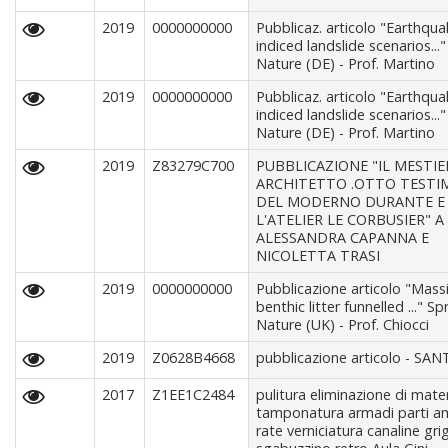
2019
0000000000
Pubblicaz. articolo "Earthqua
indiced landslide scenarios...
Nature (DE) - Prof. Martino
2019
0000000000
Pubblicaz. articolo "Earthqua
indiced landslide scenarios...
Nature (DE) - Prof. Martino
2019
Z83279C700
PUBBLICAZIONE "IL MESTIE
ARCHITETTO .OTTO TESTI
DEL MODERNO DURANTE E
L'ATELIER LE CORBUSIER" A
ALESSANDRA CAPANNA E
NICOLETTA TRASI
2019
0000000000
Pubblicazione articolo "Mass
benthic litter funnelled ..." Sp
Nature (UK) - Prof. Chiocci
2019
Z0628B4668
pubblicazione articolo - SA
2017
Z1EE1C2484
pulitura eliminazione di mater
tamponatura armadi parti 
rate verniciatura canaline grig