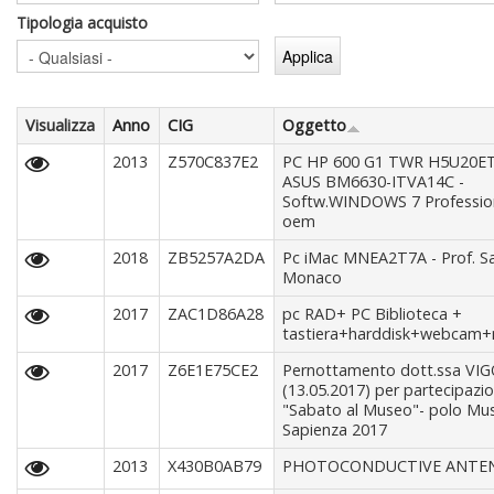
Tipologia acquisto
Visualizza
Anno
CIG
Oggetto
2013
Z570C837E2
PC HP 600 G1 TWR H5U20E
ASUS BM6630-ITVA14C -
Softw.WINDOWS 7 Profession
oem
2018
ZB5257A2DA
Pc iMac MNEA2T7A - Prof. Sa
Monaco
2017
ZAC1D86A28
pc RAD+ PC Biblioteca +
tastiera+harddisk+webcam
2017
Z6E1E75CE2
Pernottamento dott.ssa VI
(13.05.2017) per partecipazi
"Sabato al Museo"- polo Mu
Sapienza 2017
2013
X430B0AB79
PHOTOCONDUCTIVE ANTE