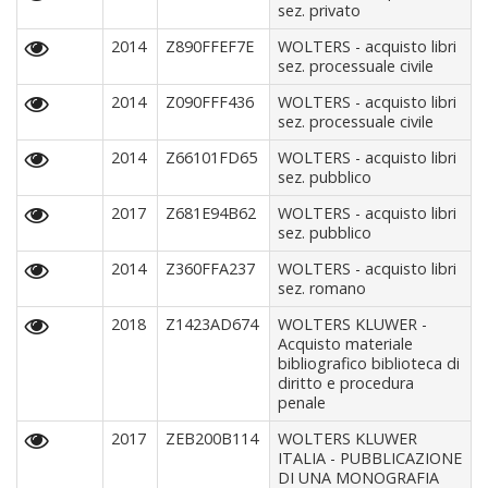
sez. privato
2014
Z890FFEF7E
WOLTERS - acquisto libri
sez. processuale civile
2014
Z090FFF436
WOLTERS - acquisto libri
sez. processuale civile
2014
Z66101FD65
WOLTERS - acquisto libri
sez. pubblico
2017
Z681E94B62
WOLTERS - acquisto libri
sez. pubblico
2014
Z360FFA237
WOLTERS - acquisto libri
sez. romano
2018
Z1423AD674
WOLTERS KLUWER -
Acquisto materiale
bibliografico biblioteca di
diritto e procedura
penale
2017
ZEB200B114
WOLTERS KLUWER
ITALIA - PUBBLICAZIONE
DI UNA MONOGRAFIA