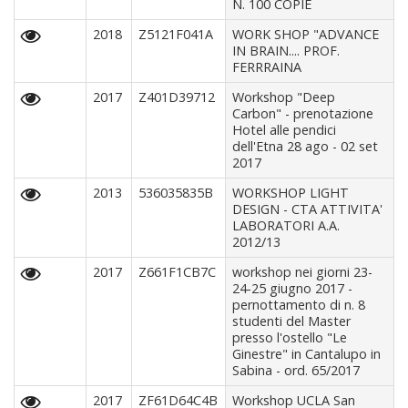
N. 100 COPIE
2018
Z5121F041A
WORK SHOP "ADVANCE
IN BRAIN.... PROF.
FERRRAINA
2017
Z401D39712
Workshop "Deep
Carbon" - prenotazione
Hotel alle pendici
dell'Etna 28 ago - 02 set
2017
2013
536035835B
WORKSHOP LIGHT
DESIGN - CTA ATTIVITA'
LABORATORI A.A.
2012/13
2017
Z661F1CB7C
workshop nei giorni 23-
24-25 giugno 2017 -
pernottamento di n. 8
studenti del Master
presso l'ostello "Le
Ginestre" in Cantalupo in
Sabina - ord. 65/2017
2017
ZF61D64C4B
Workshop UCLA San