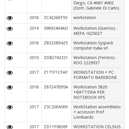
Diego, CA #661 #662
(Dott. Gabriele Di Carlo)
2018
ZC4226EF55
workstation
2014
59692404AD
Workstation (Guercio) -
MEPA 1625027
2018
Z8323B6425
Workstation Syspack
computer italia srl
2019
ZD82742321
Workstation (Ferrero) -
RDO 2229937
2017
Z171F1CFAF
WORKSTATION + PC
FORMATO BAREBONE
2018
Z87247B95A
Workstation 5820
+BATTERIA PER
NOTEBOOK XPS
2017
Z3C20EA0E6
WorkStation assemblato
+ accessori Prof.
Lombardo
2017
ZD11F0836F
WORKSTATION CELSIUS