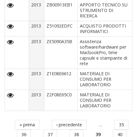
2013
ZB00913EB1
APPORTO TECNICO SU
STRUMENTO DI
RICERCA
2013
Z51092EDFC
ACQUISTO PRODOTTI
INFORMATICI
2013
ZE5090A35B
Assistenza
software/hardware per
MacbookPro, time
capsule e stampante di
rete
2013
Z1E08E6612
MATERIALE DI
CONSUMO PER
LABORATORIO
2013
Z2F08E65C0
MATERIALE DI
CONSUMO PER
LABORATORIO
« prima
‹ precedente
…
35
Pagine
36
37
38
39
40