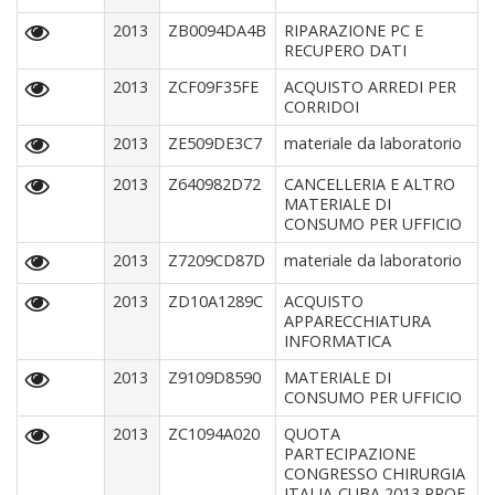
2013
ZB0094DA4B
RIPARAZIONE PC E
RECUPERO DATI
2013
ZCF09F35FE
ACQUISTO ARREDI PER
CORRIDOI
2013
ZE509DE3C7
materiale da laboratorio
2013
Z640982D72
CANCELLERIA E ALTRO
MATERIALE DI
CONSUMO PER UFFICIO
2013
Z7209CD87D
materiale da laboratorio
2013
ZD10A1289C
ACQUISTO
APPARECCHIATURA
INFORMATICA
2013
Z9109D8590
MATERIALE DI
CONSUMO PER UFFICIO
2013
ZC1094A020
QUOTA
PARTECIPAZIONE
CONGRESSO CHIRURGIA
ITALIA-CUBA 2013 PROF.