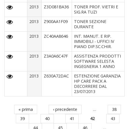
2013
Z3D081BA36
TONER PROF. VIETRI E
SIG.RA TUZI
2013
Z900AA1F09
TONER SEZIONE
DURANTE
2013
ZC40AA8646
INT. MANUT. E RIP.
IMMOBILI - UFFICI IV
PIANO DIP.SC.CHIR.
2013
Z3A0A6C47F
ASSISTENZA PRODOTTI
SOFTWARE SELESTA
INGEGNERIA 1 ANNO
2013
Z630A72DAC
ESTENZIONE GARANZIA
HP CARE PACK A
DECORRERE DAL
23/07/2013
« prima
‹ precedente
…
38
Pagine
39
40
41
42
43
44
45
46
…