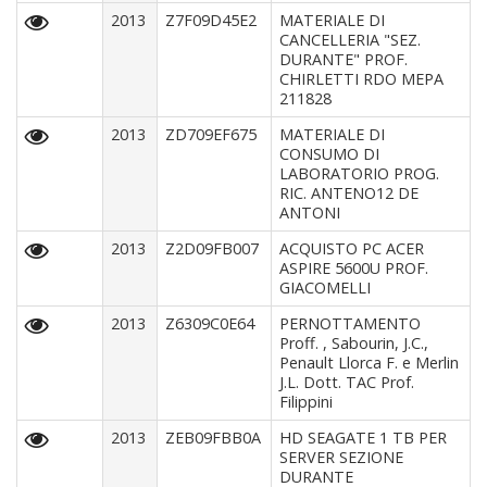
2013
Z7F09D45E2
MATERIALE DI
CANCELLERIA "SEZ.
DURANTE" PROF.
CHIRLETTI RDO MEPA
211828
2013
ZD709EF675
MATERIALE DI
CONSUMO DI
LABORATORIO PROG.
RIC. ANTENO12 DE
ANTONI
2013
Z2D09FB007
ACQUISTO PC ACER
ASPIRE 5600U PROF.
GIACOMELLI
2013
Z6309C0E64
PERNOTTAMENTO
Proff. , Sabourin, J.C.,
Penault Llorca F. e Merlin
J.L. Dott. TAC Prof.
Filippini
2013
ZEB09FBB0A
HD SEAGATE 1 TB PER
SERVER SEZIONE
DURANTE