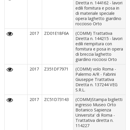
Diretta n. 144162 - lavori
edili fornitura e posa in
di materiale speciale
opera laghetto giardino
roccioso Orto
2017
ZD01E18F6A
(COMM) Trattativa
Diretta n. 144215 - lavori
edili riempitura con
fornitura e posa in opera
di breccia laghetto
giardino rocciosi Orto
2017
Z351DF7971
(COMM) volo Roma -
Palermo A/R - Fabrini
Giuseppe Trattativa
Diretta n. 137244 VEG
S.R.L.
2017
ZC51D73143
(COMM)Stampa biglietti
ingresso Museo Orto
Botanico Sapienza
Universita' di Roma -
Trattativa diretta n.
114227