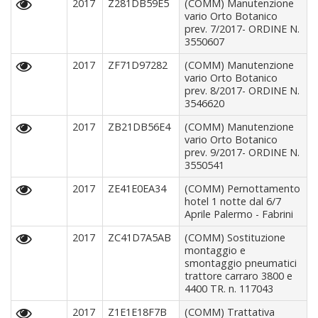
2017
Z281DB59E5
(COMM) Manutenzione
vario Orto Botanico
prev. 7/2017- ORDINE N.
3550607
2017
ZF71D97282
(COMM) Manutenzione
vario Orto Botanico
prev. 8/2017- ORDINE N.
3546620
2017
ZB21DB56E4
(COMM) Manutenzione
vario Orto Botanico
prev. 9/2017- ORDINE N.
3550541
2017
ZE41E0EA34
(COMM) Pernottamento
hotel 1 notte dal 6/7
Aprile Palermo - Fabrini
2017
ZC41D7A5AB
(COMM) Sostituzione
montaggio e
smontaggio pneumatici
trattore carraro 3800 e
4400 TR. n. 117043
2017
Z1E1E18F7B
(COMM) Trattativa