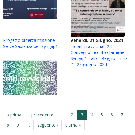
Progetto di terza missione:
Venerdì, 21 Giugno, 2024
Serve Sapienza per Syngap1
Incontri ravvicinati 2.0-
Convegno incontro famiglie
Syngap1 Italia - Reggio Emilia-
21-22 giugno 2024
« prima
‹ precedente
1
2
3
4
5
6
7
8
9
…
seguente ›
ultima »