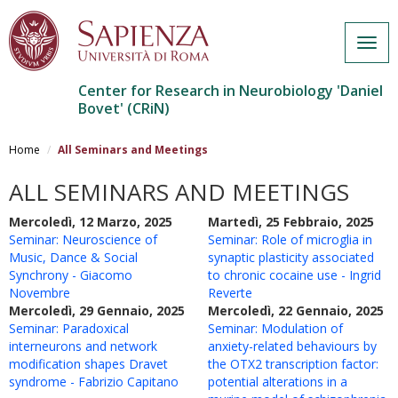
Togg
navig
Center for Research in Neurobiology 'Daniel
Bovet' (CRiN)
Salta
al
Home
All Seminars and Meetings
contenuto
principale
ALL SEMINARS AND MEETINGS
Mercoledì, 12 Marzo, 2025
Martedì, 25 Febbraio, 2025
Seminar: Neuroscience of
Seminar: Role of microglia in
Music, Dance & Social
synaptic plasticity associated
Synchrony - Giacomo
to chronic cocaine use - Ingrid
Novembre
Reverte
Mercoledì, 29 Gennaio, 2025
Mercoledì, 22 Gennaio, 2025
Seminar: Paradoxical
Seminar: Modulation of
interneurons and network
anxiety-related behaviours by
modification shapes Dravet
the OTX2 transcription factor:
syndrome - Fabrizio Capitano
potential alterations in a