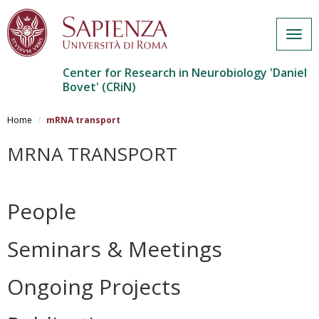
Togg
navig
Center for Research in Neurobiology 'Daniel
Bovet' (CRiN)
Salta
al
Home
mRNA transport
contenuto
principale
MRNA TRANSPORT
People
Seminars & Meetings
Ongoing Projects