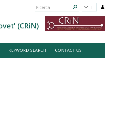
Form
IT
di
Ricerca
ovet' (CRiN)
ricerca
KEYWORD SEARCH
CONTACT US