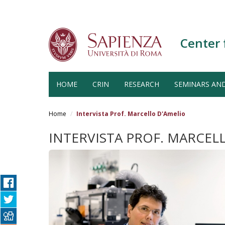
Center 
HOME
CRIN
RESEARCH
SEMINARS AN
Salta
al
Home
Intervista Prof. Marcello D'Amelio
contenuto
principale
INTERVISTA PROF. MARCEL