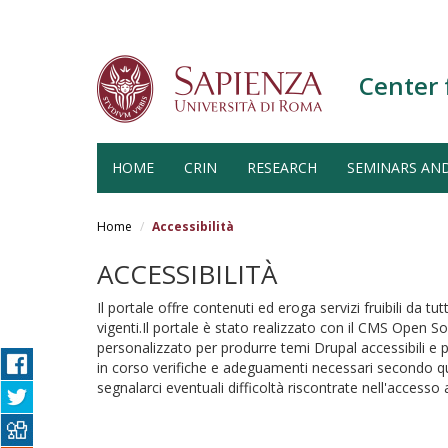
Center 
HOME
CRIN
RESEARCH
SEMINARS AN
Salta
al
Home
Accessibilità
contenuto
principale
ACCESSIBILITÀ
Il portale offre contenuti ed eroga servizi fruibili da t
vigenti.Il portale è stato realizzato con il CMS Open
personalizzato per produrre temi Drupal accessibili e 
in corso verifiche e adeguamenti necessari secondo qu
segnalarci eventuali difficoltà riscontrate nell'accesso a