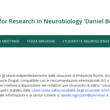
for Research in Neurobiology 'Daniel B
D MEETINGS
TERZA MISSIONE
STUDENTI E NEUROSCIENZE
utti gli utenti indipendentemente dalle situazioni di limitazioni fisiche
 Source Drupal, compatibile con le raccomandazioni internazionali IS
per mettere a disposizione dei redattori uno strumento di editor "vis
anto stabilito dalle
Linee Guida sull’accessibilità degli strumenti infor
lle informazioni e ai servizi scrivere a:
davide.ragozzino@uniroma1.it