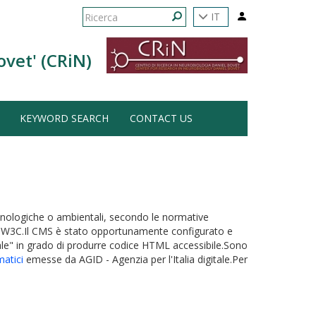
Form
IT
di
Ricerca
ovet' (CRiN)
ricerca
KEYWORD SEARCH
CONTACT US
, tecnologiche o ambientali, secondo le normative
O e W3C.Il CMS è stato opportunamente configurato e
uale" in grado di produrre codice HTML accessibile.Sono
matici
emesse da AGID - Agenzia per l'Italia digitale.Per