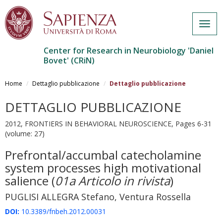
Togg
navig
Center for Research in Neurobiology 'Daniel
Bovet' (CRiN)
Salta
al
Home
Dettaglio pubblicazione
Dettaglio pubblicazione
contenuto
principale
DETTAGLIO PUBBLICAZIONE
2012, FRONTIERS IN BEHAVIORAL NEUROSCIENCE, Pages 6-31
(volume: 27)
Prefrontal/accumbal catecholamine
system processes high motivational
salience
(
01a Articolo in rivista
)
PUGLISI ALLEGRA Stefano, Ventura Rossella
DOI:
10.3389/fnbeh.2012.00031