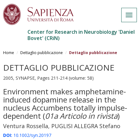
Togg
navig
Center for Research in Neurobiology 'Daniel
Bovet' (CRiN)
Salta
al
Home
Dettaglio pubblicazione
Dettaglio pubblicazione
contenuto
principale
DETTAGLIO PUBBLICAZIONE
2005, SYNAPSE, Pages 211-214 (volume: 58)
Environment makes amphetamine-
induced dopamine release in the
nucleus Accumbens totally impulse-
dependent
(
01a Articolo in rivista
)
Ventura Rossella, PUGLISI ALLEGRA Stefano
DOI:
10.1002/syn.20197