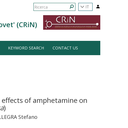
Form
IT
di
Ricerca
ovet' (CRiN)
ricerca
KEYWORD SEARCH
CONTACT US
t effects of amphetamine on
ta
)
ALLEGRA Stefano