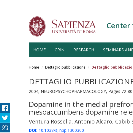
Center 
HOME
CRIN
RESEARCH
SEMINARS AN
Salta
al
Home
Dettaglio pubblicazione
Dettaglio pubblicazi
contenuto
principale
DETTAGLIO PUBBLICAZION
2004, NEUROPSYCHOPHARMACOLOGY, Pages 72-80 (
Dopamine in the medial prefro
mesoaccumbens dopamine rele
Ventura Rossella, Antonio Alcaro, Cabib
DOI:
10.1038/sj.npp.1300300