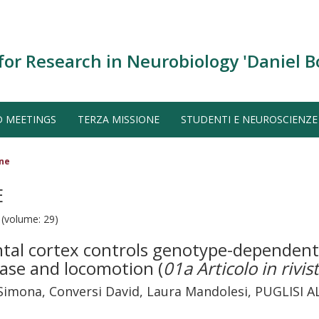
for Research in Neurobiology 'Daniel B
D MEETINGS
TERZA MISSIONE
STUDENTI E NEUROSCIENZE
one
E
volume: 29)
ntal cortex controls genotype-dependen
ase and locomotion
(
01a Articolo in rivis
 Simona, Conversi David, Laura Mandolesi, PUGLISI 