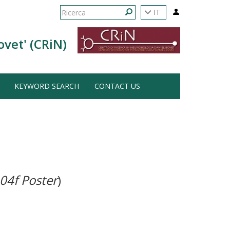
Form
IT
di
Ricerca
ovet' (CRiN)
ricerca
KEYWORD SEARCH
CONTACT US
04f Poster
)