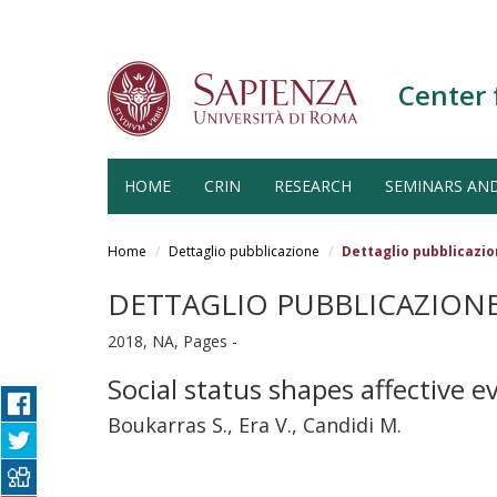
Center 
HOME
CRIN
RESEARCH
SEMINARS AN
Salta
al
Home
Dettaglio pubblicazione
Dettaglio pubblicazi
contenuto
principale
DETTAGLIO PUBBLICAZION
2018, NA, Pages -
Social status shapes affective 
Boukarras S., Era V., Candidi M.