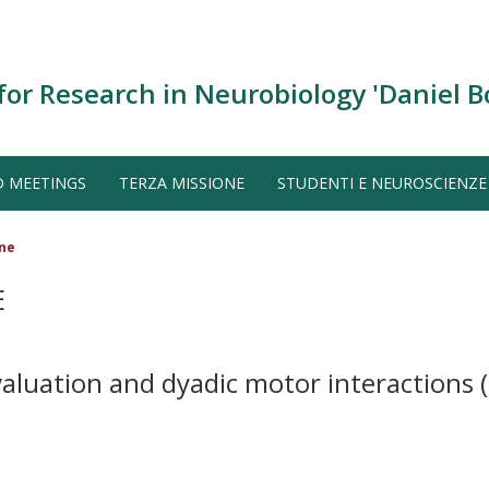
for Research in Neurobiology 'Daniel B
D MEETINGS
TERZA MISSIONE
STUDENTI E NEUROSCIENZE
one
E
evaluation and dyadic motor interactions
(