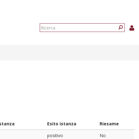
Form
di
Ricerca
ricerca
istanza
Esito istanza
Riesame
positivo
No