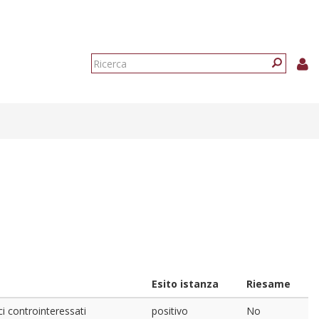
Form
di
Ricerca
ricerca
Esito istanza
Riesame
ci controinteressati
positivo
No