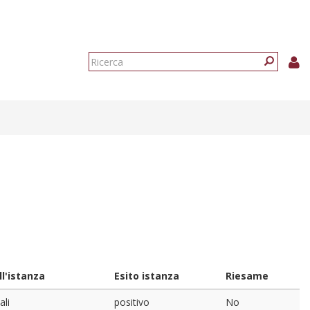
Form
di
Ricerca
ricerca
l'istanza
Esito istanza
Riesame
ali
positivo
No