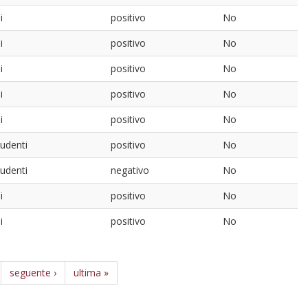
i
positivo
No
i
positivo
No
i
positivo
No
i
positivo
No
i
positivo
No
tudenti
positivo
No
tudenti
negativo
No
i
positivo
No
i
positivo
No
seguente ›
ultima »