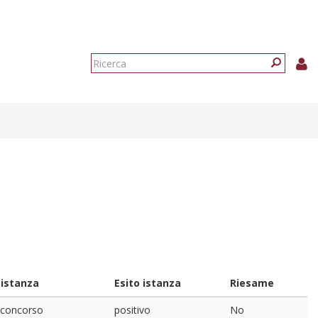
Form
di
Ricerca
ricerca
'istanza
Esito istanza
Riesame
 concorso
positivo
No