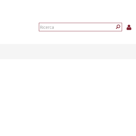
Form
di
Ricerca
ricerca