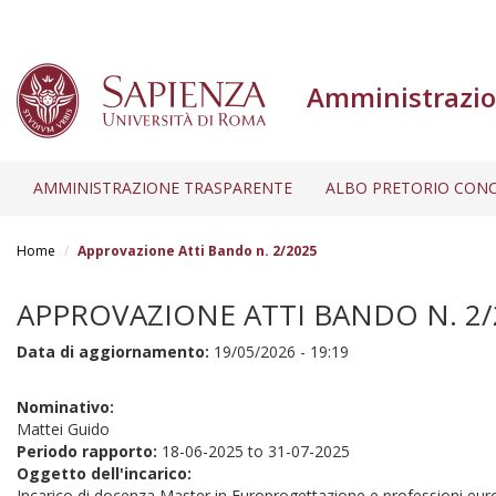
Amministrazio
AMMINISTRAZIONE TRASPARENTE
ALBO PRETORIO CONC
Salta
al
Home
Approvazione Atti Bando n. 2/2025
contenuto
principale
APPROVAZIONE ATTI BANDO N. 2/
Data di aggiornamento:
19/05/2026 - 19:19
Nominativo:
Mattei Guido
Periodo rapporto:
18-06-2025
to
31-07-2025
Oggetto dell'incarico:
Incarico di docenza Master in Europrogettazione e professioni eu