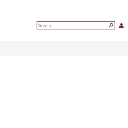
Form
di
Ricerca
ricerca