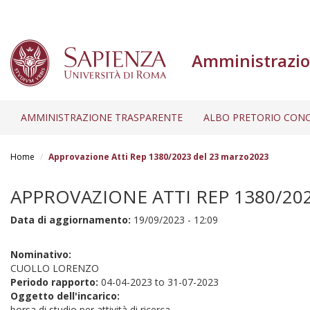
Amministrazio
AMMINISTRAZIONE TRASPARENTE
ALBO PRETORIO CONC
Salta
al
Home
Approvazione Atti Rep 1380/2023 del 23 marzo2023
contenuto
principale
APPROVAZIONE ATTI REP 1380/20
Data di aggiornamento:
19/09/2023 - 12:09
Nominativo:
CUOLLO LORENZO
Periodo rapporto:
04-04-2023
to
31-07-2023
Oggetto dell'incarico:
borsa di studio per attività di ricerca