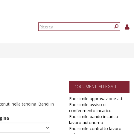
Form
di
Ricerca
ricerca
DOCUMENTI ALLEGATI
Fac-simile approvazione atti
ntenuti nella tendina 'Bandi in
Fac-simile avviso di
conferimento incarico
Fac-simile bando incarico
agina
lavoro autonomo
Fac-simile contratto lavoro