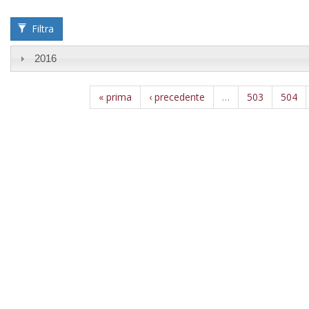
Year
Filtra
2016
« prima
‹ precedente
…
503
504