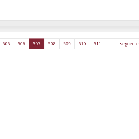
505
506
507
508
509
510
511
…
seguente