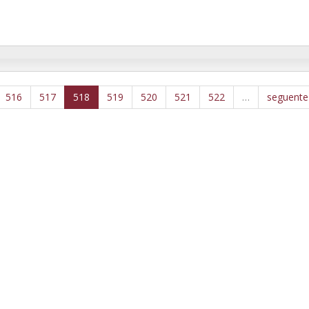
516
517
518
519
520
521
522
…
seguente