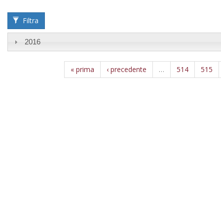
Year
Filtra
2016
« prima
‹ precedente
…
514
515