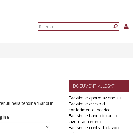
Form
di
Ricerca
ricerca
DOCUMENTI ALLEGATI
Fac-simile approvazione atti
ntenuti nella tendina 'Bandi in
Fac-simile avviso di
conferimento incarico
Fac-simile bando incarico
agina
lavoro autonomo
Fac-simile contratto lavoro