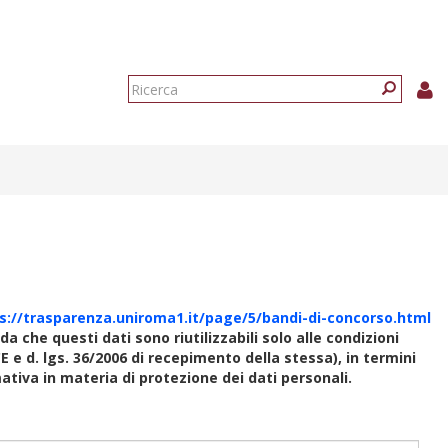
Form
di
Ricerca
ricerca
s://trasparenza.uniroma1.it/page/5/bandi-di-concorso.html
rda che questi dati sono riutilizzabili solo alle condizioni
E e d. lgs. 36/2006 di recepimento della stessa), in termini
rmativa in materia di protezione dei dati personali.