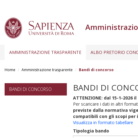
Amministrazio
AMMINISTRAZIONE TRASPARENTE
ALBO PRETORIO CONC
Salta
al
Home
Amministrazione trasparente
Bandi di concorso
contenuto
principale
BANDI DI CONC
BANDI DI CONCORSO
ATTENZIONE: dal 15-1-2026 il 
Per scaricare i dati in altri format
previste dalla normativa vige
compatibili con gli scopi per 
Visualizza in formato tabellare
Tipologia bando