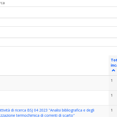
erca
To
inc
1
1
ività di ricerca BSJ 04 2023 "Analisi bibliografica e degli
1
izzazione termochimica di correnti di scarto"