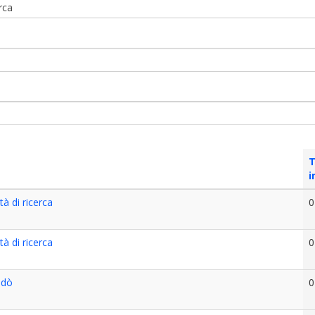
erca
T
i
à di ricerca
0
à di ricerca
0
ndò
0