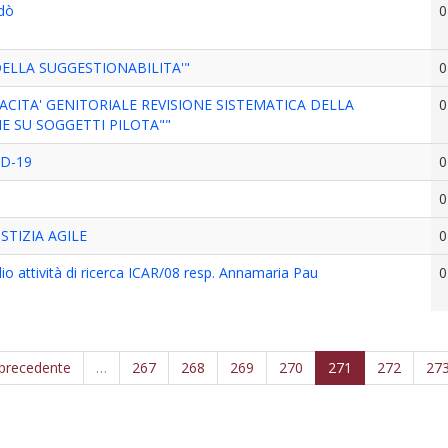
ndò
0
DELLA SUGGESTIONABILITA'"
0
ACITA' GENITORIALE REVISIONE SISTEMATICA DELLA
0
E SU SOGGETTI PILOTA""
ID-19
0
0
STIZIA AGILE
0
o attività di ricerca ICAR/08 resp. Annamaria Pau
0
 precedente
…
267
268
269
270
271
272
27