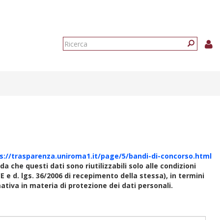
Form
di
Ricerca
ricerca
s://trasparenza.uniroma1.it/page/5/bandi-di-concorso.html
rda che questi dati sono riutilizzabili solo alle condizioni
E e d. lgs. 36/2006 di recepimento della stessa), in termini
rmativa in materia di protezione dei dati personali.