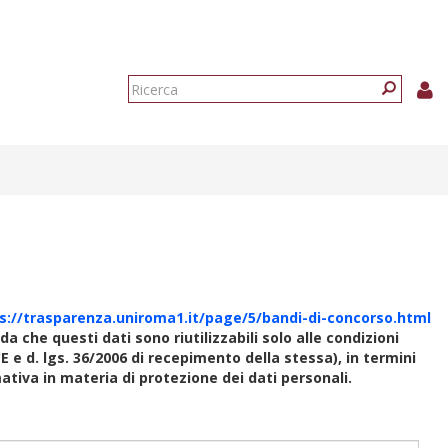
Form
di
Ricerca
ricerca
s://trasparenza.uniroma1.it/page/5/bandi-di-concorso.html
rda che questi dati sono riutilizzabili solo alle condizioni
E e d. lgs. 36/2006 di recepimento della stessa), in termini
rmativa in materia di protezione dei dati personali.