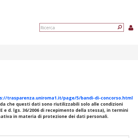
Form
di
Ricerca
ricerca
s://trasparenza.uniroma1.it/page/5/bandi-di-concorso.html
rda che questi dati sono riutilizzabili solo alle condizioni
E e d. lgs. 36/2006 di recepimento della stessa), in termini
rmativa in materia di protezione dei dati personali.