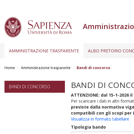
Amministrazio
AMMINISTRAZIONE TRASPARENTE
ALBO PRETORIO CONC
Salta
al
Home
Amministrazione trasparente
Bandi di concorso
contenuto
principale
BANDI DI CONC
BANDI DI CONCORSO
ATTENZIONE: dal 15-1-2026 il 
Per scaricare i dati in altri format
previste dalla normativa vige
compatibili con gli scopi per 
Visualizza in formato tabellare
Tipologia bando