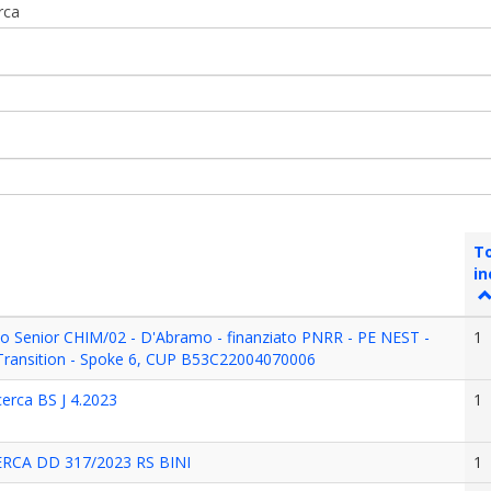
erca
T
in
io Senior CHIM/02 - D'Abramo - finanziato PNRR - PE NEST -
1
 Transition - Spoke 6, CUP B53C22004070006
icerca BS J 4.2023
1
RCA DD 317/2023 RS BINI
1