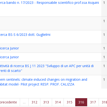
rierca bando n. 17/2023 - Responsabile scientifico prof.ssa Asquini
1
1
ricerca BS-S 6/2023 dott. Guglielmi
1
icerca Junior
1
icerca Junior
1
tività di ricerca BS J 11 2023 "Sviluppo di un APC per unità di
1
enti di scarto"
m sentinels: climate-induced changes on migration and
1
habitat model- Pilot project RESP. PROF. CALIZZA
 precedente
…
312
313
314
315
316
317
31