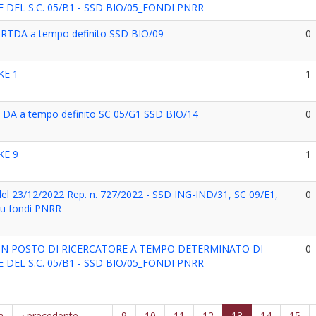
 DEL S.C. 05/B1 - SSD BIO/05_FONDI PNRR
1 RTDA a tempo definito SSD BIO/09
0
KE 1
1
RTDA a tempo definito SC 05/G1 SSD BIO/14
0
KE 9
1
el 23/12/2022 Rep. n. 727/2022 - SSD ING-IND/31, SC 09/E1,
0
su fondi PNRR
UN POSTO DI RICERCATORE A TEMPO DETERMINATO DI
0
 DEL S.C. 05/B1 - SSD BIO/05_FONDI PNRR
a
‹ precedente
…
9
10
11
12
13
14
15