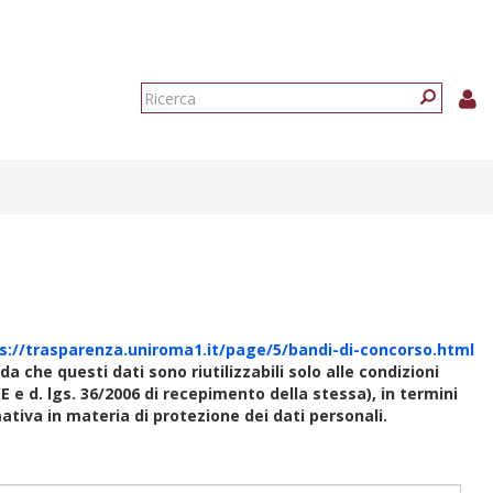
Form
di
Ricerca
ricerca
s://trasparenza.uniroma1.it/page/5/bandi-di-concorso.html
rda che questi dati sono riutilizzabili solo alle condizioni
E e d. lgs. 36/2006 di recepimento della stessa), in termini
rmativa in materia di protezione dei dati personali.