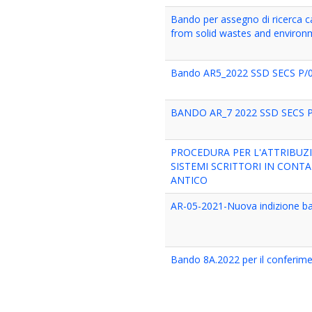
Bando per assegno di ricerca 
from solid wastes and environ
Bando AR5_2022 SSD SECS P/02 
BANDO AR_7 2022 SSD SECS P
PROCEDURA PER L'ATTRIBUZIO
SISTEMI SCRITTORI IN CONT
ANTICO
AR-05-2021-Nuova indizione ban
Bando 8A.2022 per il conferimen