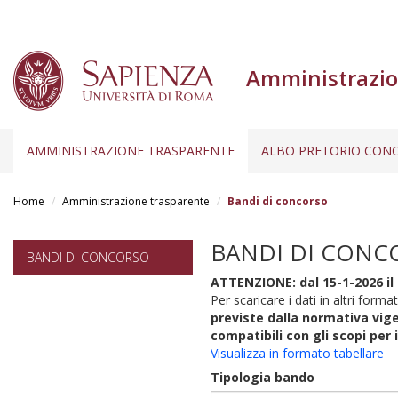
Amministrazio
AMMINISTRAZIONE TRASPARENTE
ALBO PRETORIO CONC
Salta
al
Home
Amministrazione trasparente
Bandi di concorso
contenuto
principale
BANDI DI CONC
BANDI DI CONCORSO
ATTENZIONE: dal 15-1-2026 il 
Per scaricare i dati in altri format
previste dalla normativa vige
compatibili con gli scopi per 
Visualizza in formato tabellare
Tipologia bando