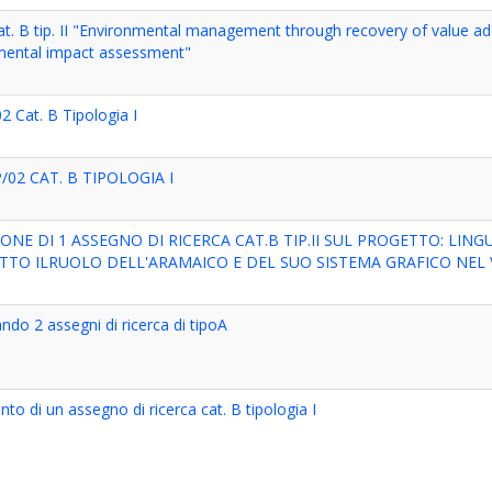
cat. B tip. II "Environmental management through recovery of value
mental impact assessment"
Cat. B Tipologia I
/02 CAT. B TIPOLOGIA I
NE DI 1 ASSEGNO DI RICERCA CAT.B TIP.II SUL PROGETTO: LING
ATTO ILRUOLO DELL'ARAMAICO E DEL SUO SISTEMA GRAFICO NEL 
do 2 assegni di ricerca di tipoA
to di un assegno di ricerca cat. B tipologia I