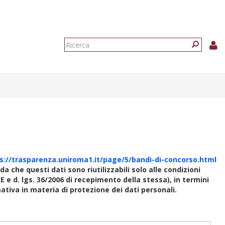
Form
di
Ricerca
ricerca
s://trasparenza.uniroma1.it/page/5/bandi-di-concorso.html
rda che questi dati sono riutilizzabili solo alle condizioni
E e d. lgs. 36/2006 di recepimento della stessa), in termini
rmativa in materia di protezione dei dati personali.