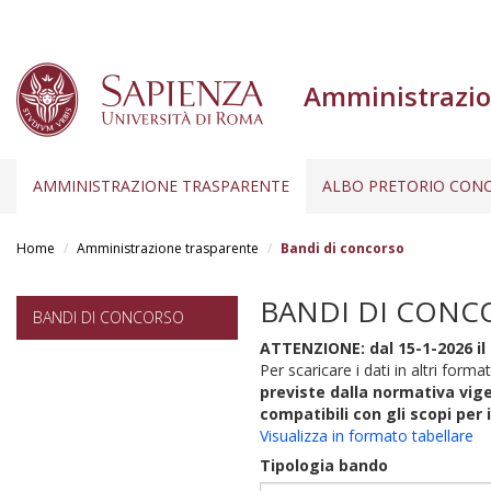
Amministrazio
AMMINISTRAZIONE TRASPARENTE
ALBO PRETORIO CONC
Salta
al
Home
Amministrazione trasparente
Bandi di concorso
contenuto
principale
BANDI DI CONC
BANDI DI CONCORSO
ATTENZIONE: dal 15-1-2026 il 
Per scaricare i dati in altri format
previste dalla normativa vige
compatibili con gli scopi per 
Visualizza in formato tabellare
Tipologia bando