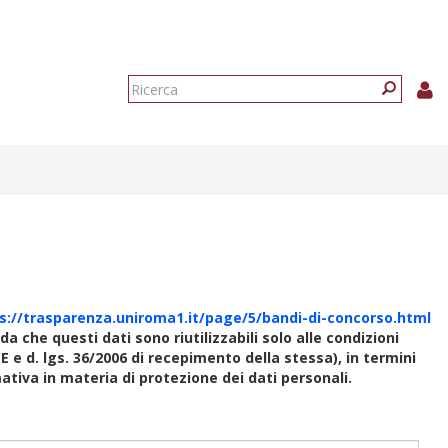
Form
di
Ricerca
ricerca
s://trasparenza.uniroma1.it/page/5/bandi-di-concorso.html
rda che questi dati sono riutilizzabili solo alle condizioni
E e d. lgs. 36/2006 di recepimento della stessa), in termini
rmativa in materia di protezione dei dati personali.