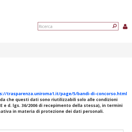
Form
di
Ricerca
ricerca
s://trasparenza.uniroma1.it/page/5/bandi-di-concorso.html
rda che questi dati sono riutilizzabili solo alle condizioni
E e d. lgs. 36/2006 di recepimento della stessa), in termini
rmativa in materia di protezione dei dati personali.