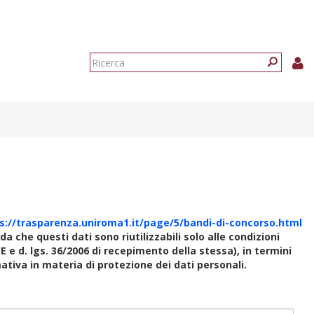
Form
di
Ricerca
ricerca
s://trasparenza.uniroma1.it/page/5/bandi-di-concorso.html
rda che questi dati sono riutilizzabili solo alle condizioni
E e d. lgs. 36/2006 di recepimento della stessa), in termini
rmativa in materia di protezione dei dati personali.