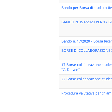
Bando per Borsa di studio atti
BANDO N. B/4/2020 PER 17 
Bando n. 17/2020 - Borsa Ricerc
BORSE DI COLLABORAZIONE 5 
17 Borse collaborazione student
"C. Darwin"
22 Borse collaborazione student
Procedura valutativa per chia