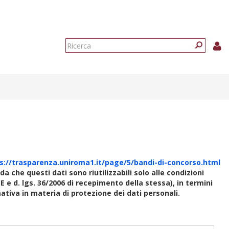
Form
di
Ricerca
ricerca
s://trasparenza.uniroma1.it/page/5/bandi-di-concorso.html
rda che questi dati sono riutilizzabili solo alle condizioni
E e d. lgs. 36/2006 di recepimento della stessa), in termini
rmativa in materia di protezione dei dati personali.