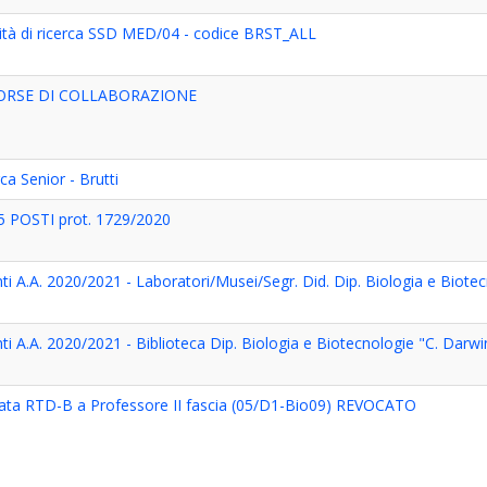
vità di ricerca SSD MED/04 - codice BRST_ALL
BORSE DI COLLABORAZIONE
a Senior - Brutti
POSTI prot. 1729/2020
i A.A. 2020/2021 - Laboratori/Musei/Segr. Did. Dip. Biologia e Biote
i A.A. 2020/2021 - Biblioteca Dip. Biologia e Biotecnologie "C. Darwi
mata RTD-B a Professore II fascia (05/D1-Bio09) REVOCATO