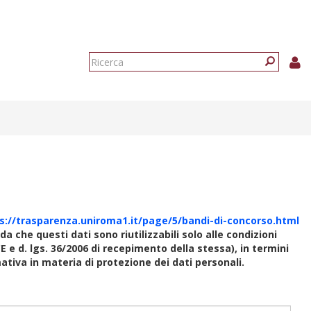
Form
di
Ricerca
ricerca
s://trasparenza.uniroma1.it/page/5/bandi-di-concorso.html
rda che questi dati sono riutilizzabili solo alle condizioni
E e d. lgs. 36/2006 di recepimento della stessa), in termini
rmativa in materia di protezione dei dati personali.