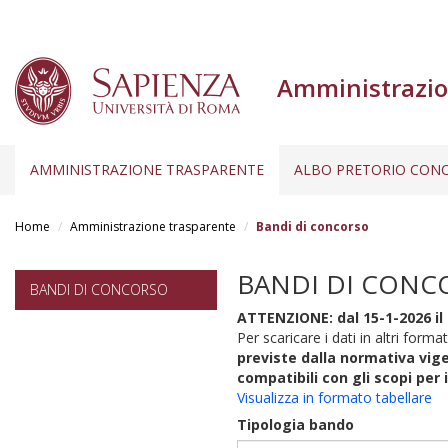
Amministrazio
AMMINISTRAZIONE TRASPARENTE
ALBO PRETORIO CONC
Salta
al
Home
Amministrazione trasparente
Bandi di concorso
contenuto
principale
BANDI DI CONC
BANDI DI CONCORSO
ATTENZIONE: dal 15-1-2026 il 
Per scaricare i dati in altri format
previste dalla normativa vige
compatibili con gli scopi per 
Visualizza in formato tabellare
Tipologia bando