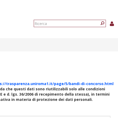
Form
di
Ricerca
ricerca
s://trasparenza.uniroma1.it/page/5/bandi-di-concorso.html
rda che questi dati sono riutilizzabili solo alle condizioni
E e d. lgs. 36/2006 di recepimento della stessa), in termini
rmativa in materia di protezione dei dati personali.