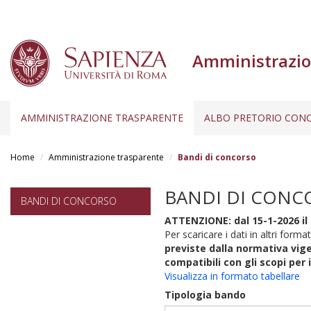
Amministrazio
AMMINISTRAZIONE TRASPARENTE
ALBO PRETORIO CONC
Salta
al
Home
Amministrazione trasparente
Bandi di concorso
contenuto
principale
BANDI DI CONC
BANDI DI CONCORSO
ATTENZIONE: dal 15-1-2026 il 
Per scaricare i dati in altri format
previste dalla normativa vige
compatibili con gli scopi per 
Visualizza in formato tabellare
Tipologia bando