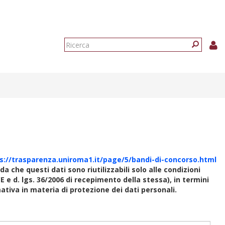
Form
di
Ricerca
ricerca
s://trasparenza.uniroma1.it/page/5/bandi-di-concorso.html
rda che questi dati sono riutilizzabili solo alle condizioni
E e d. lgs. 36/2006 di recepimento della stessa), in termini
rmativa in materia di protezione dei dati personali.