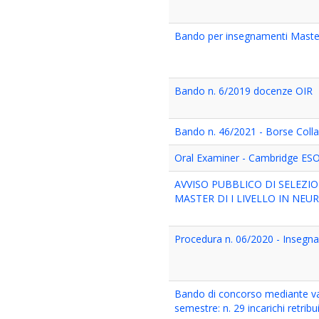
Bando per insegnamenti Master
Bando n. 6/2019 docenze OIR
Bando n. 46/2021 - Borse Colla
Oral Examiner - Cambridge ES
AVVISO PUBBLICO DI SELEZI
MASTER DI I LIVELLO IN NEUR
Procedura n. 06/2020 - Insegn
Bando di concorso mediante valu
semestre: n. 29 incarichi retribu