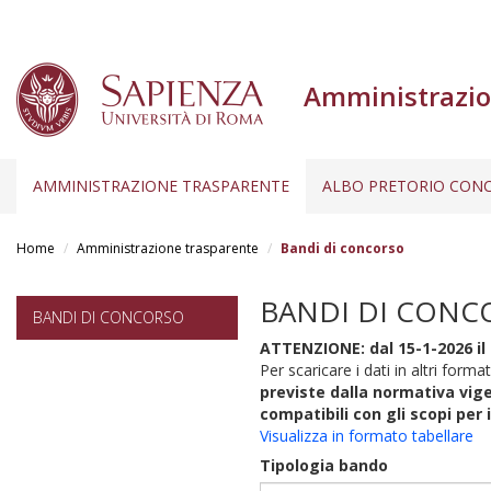
Amministrazio
AMMINISTRAZIONE TRASPARENTE
ALBO PRETORIO CONC
Salta
al
Home
Amministrazione trasparente
Bandi di concorso
contenuto
principale
BANDI DI CONC
BANDI DI CONCORSO
ATTENZIONE: dal 15-1-2026 il 
Per scaricare i dati in altri format
previste dalla normativa vige
compatibili con gli scopi per 
Visualizza in formato tabellare
Tipologia bando