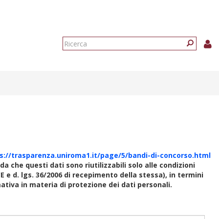
Form
di
Ricerca
ricerca
s://trasparenza.uniroma1.it/page/5/bandi-di-concorso.html
rda che questi dati sono riutilizzabili solo alle condizioni
E e d. lgs. 36/2006 di recepimento della stessa), in termini
rmativa in materia di protezione dei dati personali.