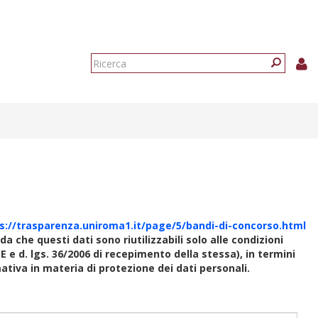
Form
di
Ricerca
ricerca
s://trasparenza.uniroma1.it/page/5/bandi-di-concorso.html
rda che questi dati sono riutilizzabili solo alle condizioni
E e d. lgs. 36/2006 di recepimento della stessa), in termini
rmativa in materia di protezione dei dati personali.