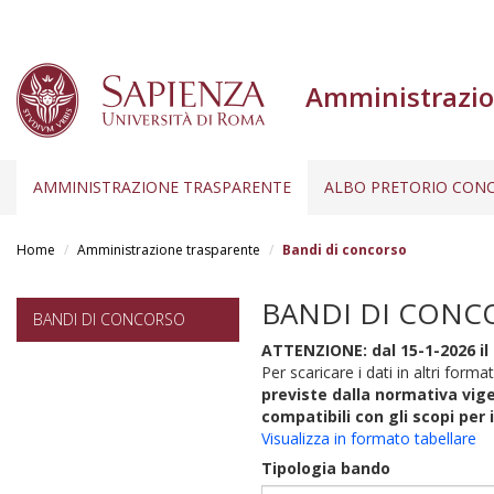
Amministrazio
AMMINISTRAZIONE TRASPARENTE
ALBO PRETORIO CONC
Salta
al
Home
Amministrazione trasparente
Bandi di concorso
contenuto
principale
BANDI DI CONC
BANDI DI CONCORSO
ATTENZIONE: dal 15-1-2026 il 
Per scaricare i dati in altri format
previste dalla normativa vige
compatibili con gli scopi per 
Visualizza in formato tabellare
Tipologia bando