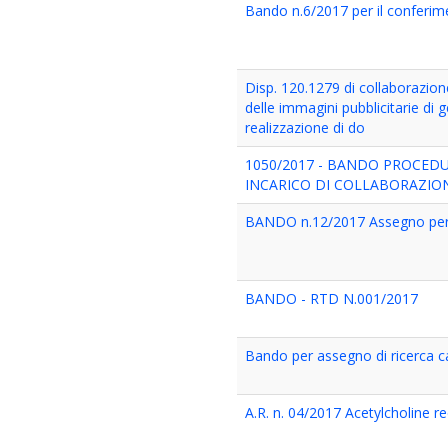
Bando n.6/2017 per il conferime
Disp. 120.1279 di collaborazione
delle immagini pubblicitarie di g
realizzazione di do
1050/2017 - BANDO PROCEDU
INCARICO DI COLLABORAZIO
BANDO n.12/2017 Assegno per att
BANDO - RTD N.001/2017
Bando per assegno di ricerca cat
A.R. n. 04/2017 Acetylcholine 