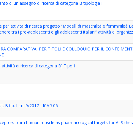
nto di un assegno di ricerca di categoria B tipologia II
 per attività di ricerca progetto “Modelli di maschilità e femminilità 
enere tra i pre-adolescenti e gli adolescenti italiani” attività di organi
RA COMPARATIVA, PER TITOLI E COLLOQUIO PER IL CONFEIMENT
NE
ività di ricerca di categoria B) Tipo I
. B tip. I - n. 9/2017 - ICAR 06
receptors from human muscle as pharmacological targets for ALS the