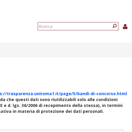
Form
di
Ricerca
ricerca
s://trasparenza.uniroma1.it/page/5/bandi-di-concorso.html
rda che questi dati sono riutilizzabili solo alle condizioni
E e d. lgs. 36/2006 di recepimento della stessa), in termini
rmativa in materia di protezione dei dati personali.