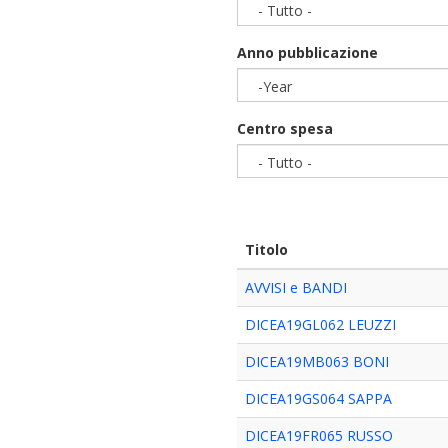
- Tutto -
Anno pubblicazione
-Year
Year
Centro spesa
- Tutto -
Titolo
AVVISI e BANDI
DICEA19GL062 LEUZZI
DICEA19MB063 BONI
DICEA19GS064 SAPPA
DICEA19FR065 RUSSO