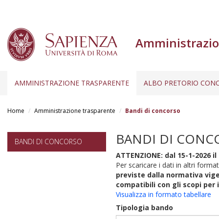
Amministrazio
AMMINISTRAZIONE TRASPARENTE
ALBO PRETORIO CONC
Salta
al
Home
Amministrazione trasparente
Bandi di concorso
contenuto
principale
BANDI DI CONC
BANDI DI CONCORSO
ATTENZIONE: dal 15-1-2026 il 
Per scaricare i dati in altri format
previste dalla normativa vige
compatibili con gli scopi per 
Visualizza in formato tabellare
Tipologia bando