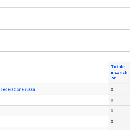
Totale
incarichi
-Federazione russa
0
0
0
0