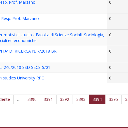
Resp. Prof. Marzano
0
I Resp. Prof. Marzano
0
motivi di studio - Facolta di Scienze Sociali, Sociologia,
0
ciali ed economiche
TA' DI RICERCA N. 7/2018 BR
0
4 L. 240/2010 SSD SECS-S/01
0
 studies University RPC
0
edente
…
3390
3391
3392
3393
3394
3395
3