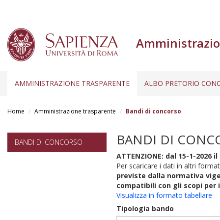
Amministrazio
AMMINISTRAZIONE TRASPARENTE
ALBO PRETORIO CONC
Salta
al
Home
Amministrazione trasparente
Bandi di concorso
contenuto
principale
BANDI DI CONC
BANDI DI CONCORSO
ATTENZIONE: dal 15-1-2026 il 
Per scaricare i dati in altri format
previste dalla normativa vige
compatibili con gli scopi per 
Visualizza in formato tabellare
Tipologia bando