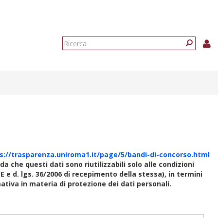
Form
di
Ricerca
ricerca
s://trasparenza.uniroma1.it/page/5/bandi-di-concorso.html
rda che questi dati sono riutilizzabili solo alle condizioni
E e d. lgs. 36/2006 di recepimento della stessa), in termini
rmativa in materia di protezione dei dati personali.