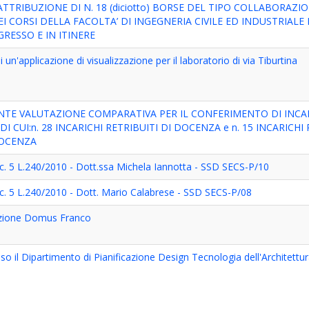
TRIBUZIONE DI N. 18 (diciotto) BORSE DEL TIPO COLLABORAZI
I CORSI DELLA FACOLTA’ DI INGEGNERIA CIVILE ED INDUSTRIALE
GRESSO E IN ITINERE
 un'applicazione di visualizzazione per il laboratorio di via Tiburtina
NTE VALUTAZIONE COMPARATIVA PER IL CONFERIMENTO DI INCA
2 DI CUI:n. 28 INCARICHI RETRIBUITI DI DOCENZA e n. 15 INCARICHI
DOCENZA
 c. 5 L.240/2010 - Dott.ssa Michela Iannotta - SSD SECS-P/10
 c. 5 L.240/2010 - Dott. Mario Calabrese - SSD SECS-P/08
azione Domus Franco
l Dipartimento di Pianificazione Design Tecnologia dell'Architettu