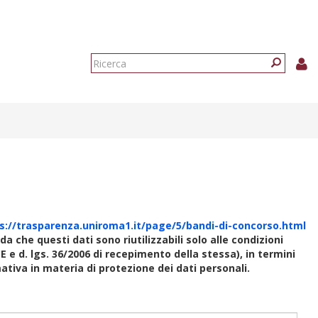
Form
di
Ricerca
ricerca
s://trasparenza.uniroma1.it/page/5/bandi-di-concorso.html
rda che questi dati sono riutilizzabili solo alle condizioni
E e d. lgs. 36/2006 di recepimento della stessa), in termini
rmativa in materia di protezione dei dati personali.