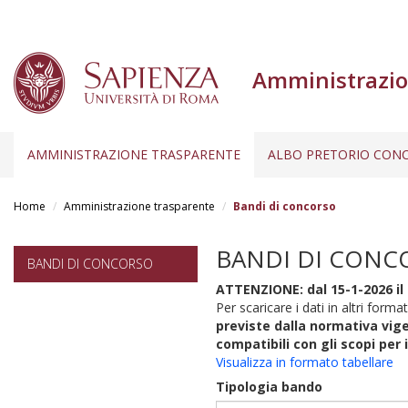
Amministrazio
AMMINISTRAZIONE TRASPARENTE
ALBO PRETORIO CONC
Salta
al
Home
Amministrazione trasparente
Bandi di concorso
contenuto
principale
BANDI DI CONC
BANDI DI CONCORSO
ATTENZIONE: dal 15-1-2026 il 
Per scaricare i dati in altri format
previste dalla normativa vige
compatibili con gli scopi per 
Visualizza in formato tabellare
Tipologia bando