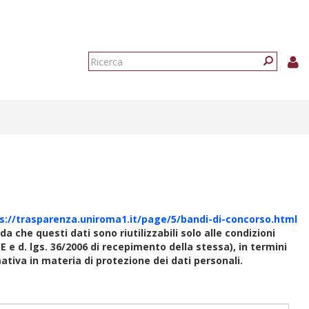
Form
di
Ricerca
ricerca
s://trasparenza.uniroma1.it/page/5/bandi-di-concorso.html
rda che questi dati sono riutilizzabili solo alle condizioni
E e d. lgs. 36/2006 di recepimento della stessa), in termini
rmativa in materia di protezione dei dati personali.