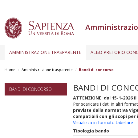
Amministrazio
AMMINISTRAZIONE TRASPARENTE
ALBO PRETORIO CONC
Salta
al
Home
Amministrazione trasparente
Bandi di concorso
contenuto
principale
BANDI DI CONC
BANDI DI CONCORSO
ATTENZIONE: dal 15-1-2026 il 
Per scaricare i dati in altri format
previste dalla normativa vige
compatibili con gli scopi per 
Visualizza in formato tabellare
Tipologia bando