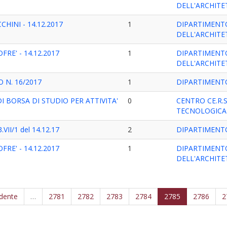
DELL'ARCHIT
CHINI - 14.12.2017
1
DIPARTIMENTO
DELL'ARCHIT
FRE' - 14.12.2017
1
DIPARTIMENTO
DELL'ARCHIT
 N. 16/2017
1
DIPARTIMENTO
 BORSA DI STUDIO PER ATTIVITA'
0
CENTRO CE.R.S
TECNOLOGICA
VII/1 del 14.12.17
2
DIPARTIMENTO
FRE' - 14.12.2017
1
DIPARTIMENTO
DELL'ARCHIT
edente
…
2781
2782
2783
2784
2785
2786
2