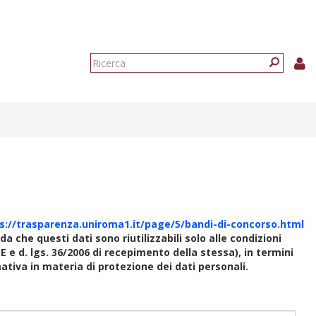
Form
di
Ricerca
ricerca
s://trasparenza.uniroma1.it/page/5/bandi-di-concorso.html
rda che questi dati sono riutilizzabili solo alle condizioni
E e d. lgs. 36/2006 di recepimento della stessa), in termini
rmativa in materia di protezione dei dati personali.