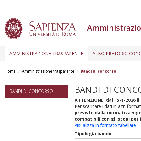
Amministrazio
AMMINISTRAZIONE TRASPARENTE
ALBO PRETORIO CONC
Salta
al
Home
Amministrazione trasparente
Bandi di concorso
contenuto
principale
BANDI DI CONC
BANDI DI CONCORSO
ATTENZIONE: dal 15-1-2026 il 
Per scaricare i dati in altri format
previste dalla normativa vige
compatibili con gli scopi per 
Visualizza in formato tabellare
Tipologia bando