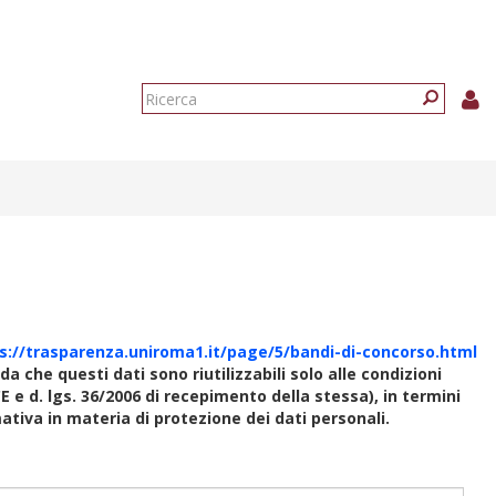
Form
di
Ricerca
ricerca
s://trasparenza.uniroma1.it/page/5/bandi-di-concorso.html
rda che questi dati sono riutilizzabili solo alle condizioni
E e d. lgs. 36/2006 di recepimento della stessa), in termini
rmativa in materia di protezione dei dati personali.