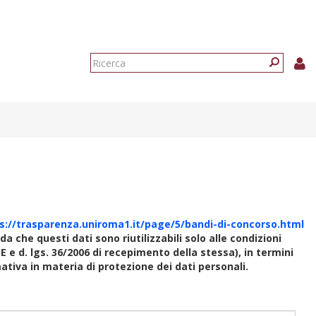
Form
di
Ricerca
ricerca
s://trasparenza.uniroma1.it/page/5/bandi-di-concorso.html
rda che questi dati sono riutilizzabili solo alle condizioni
E e d. lgs. 36/2006 di recepimento della stessa), in termini
rmativa in materia di protezione dei dati personali.