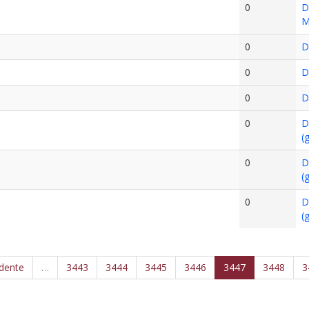
0
D
M
0
D
0
D
0
D
0
D
(
0
D
(
0
D
(
edente
…
3443
3444
3445
3446
3447
3448
3