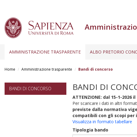
Amministrazio
AMMINISTRAZIONE TRASPARENTE
ALBO PRETORIO CONC
Salta
al
Home
Amministrazione trasparente
Bandi di concorso
contenuto
principale
BANDI DI CONC
BANDI DI CONCORSO
ATTENZIONE: dal 15-1-2026 il 
Per scaricare i dati in altri format
previste dalla normativa vige
compatibili con gli scopi per 
Visualizza in formato tabellare
Tipologia bando